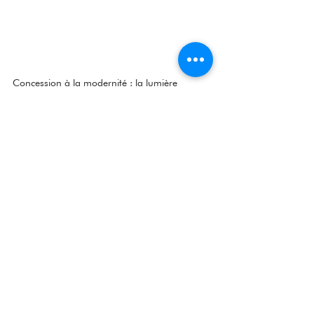
Concession à la modernité : la lumière 
électrique...
Le résultat et le regard
Le dialogue des couleurs s’est révélé 
particulièrement juste.
Le velouté jaune de l’enduit répond au 
bleu mat du plafond et satiné des 
textiles, tandis que la plinthe en faux 
marbre introduit une note rouge qui 
résonne avec le sol et les huisseries. 
Quant au mobilier, le ton brun foncé de 
leur bois, ancre l’ensemble.