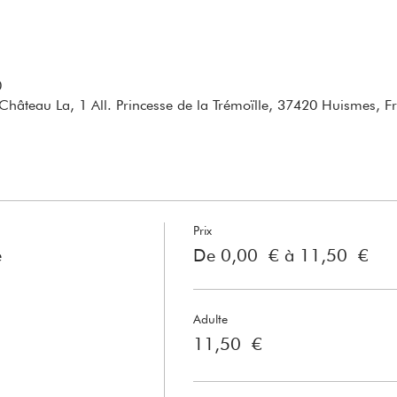
0
Château La, 1 All. Princesse de la Trémoïlle, 37420 Huismes, F
Prix
e
De 0,00 € à 11,50 €
Adulte
11,50 €