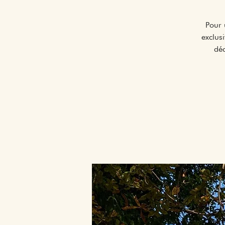
Pour 
exclus
dé