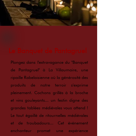
Le Banquet de Pantagruel
Plongez dans l'extravagance du "Banquet
de Pantagruel" à La Villaumaire, une
ripaille Rabelaisienne où la générosité des
produits de notre terroir s'exprime
pleinement. Cochons grillés à la broche
et vins gouleyants... un festin digne des
grandes tablées médiévales vous attend !
Le tout égaillé de ritournelles médiévales
et de troubadours... Cet événement
enchanteur promet une expérience