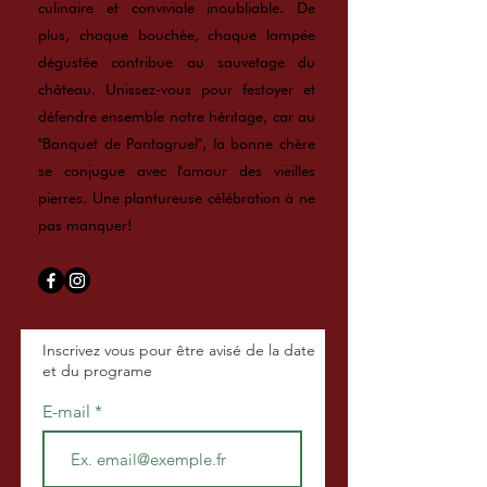
culinaire et conviviale inoubliable. De
plus, chaque bouchée, chaque lampée
dégustée contribue au sauvetage du
château. Unissez-vous pour festoyer et
défendre ensemble notre héritage, car au
"Banquet de Pantagruel", la bonne chère
se conjugue avec l'amour des vieilles
pierres. Une plantureuse célébration à ne
pas manquer!
Inscrivez vous pour être avisé de la date
et du programe
E-mail