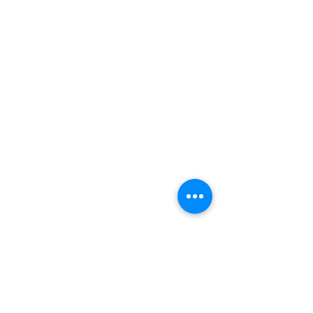
Château de La Villaumaire
1, rue de La Ville au Maire
37420 Huismes, France
GPS
: N
47.22586
° E 0.26148°
Email :
contact@chateaudelavillaumaire.com
Tel :
07.77.31.68.82
Mentions Légales
Politique de Confidentialité
Politique de Cookies
Conditions Générales de Vente