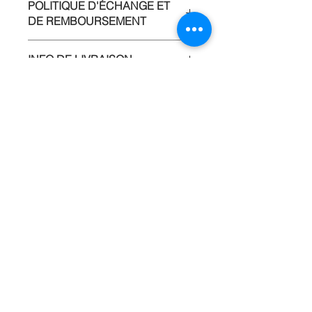
POLITIQUE D'ÉCHANGE ET
DE REMBOURSEMENT
INFO DE LIVRAISON
Château de La Villaumaire
1, rue de La Ville au Maire
37420 Huismes, France
GPS
: N
47.22586
° E 0.26148°
Email :
contact@chateaudelavillaumaire.com
Tel :
07.77.31.68.82
Mentions Légales
Politique de Confidentialité