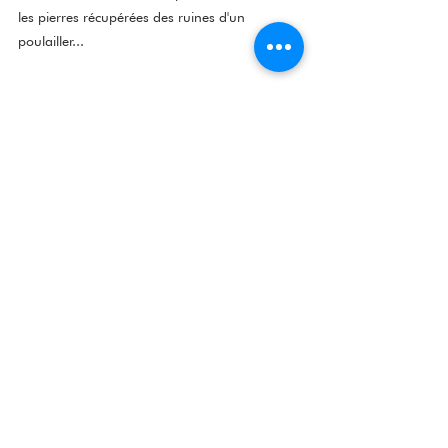
les pierres récupérées des ruines d'un 
poulailler...
Une restauration 
invisible… ou presque
Il y a, dans toute restauration, une part 
d’arbitrage silencieux. Les moyens ne 
sont pas infinis, le temps non plus. Il 
faut hiérarchiser, différer, parfois 
abandonner une idée pourtant 
séduisante. Là encore, le renoncement 
n’est pas une faiblesse, mais une 
condition de la cohérence. Mieux vaut 
une intervention juste et limitée qu’un 
projet ambitieux mais maladroit.
Peu à peu, le regard change. On ne 