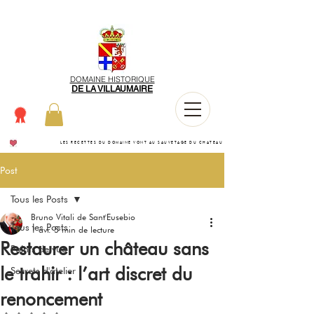
DOMAINE HISTORIQUE
DE LA VILLAUMAIRE
LES RECETTES DU DOMAINE VONT AU SAUVETAGE DU CHATEAU
Post
Tous les Posts
Bruno Vitali de Sant'Eusebio
Tous les Posts
1 avr.
5 min de lecture
Restaurer un château sans
Points de vue
le trahir : l’art discret du
Secrets d'atelier
renoncement